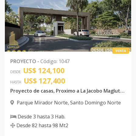
VENTA
PROYECTO
-
Código
:
1047
US$ 124,100
DESDE
US$ 127,400
HASTA
Proyecto de casas, Proximo a La Jacobo Magluta y
Parque Mirador Norte
,
Santo Domingo Norte
Desde
3
hasta
3
Hab.
Desde
82
hasta
98
Mt2