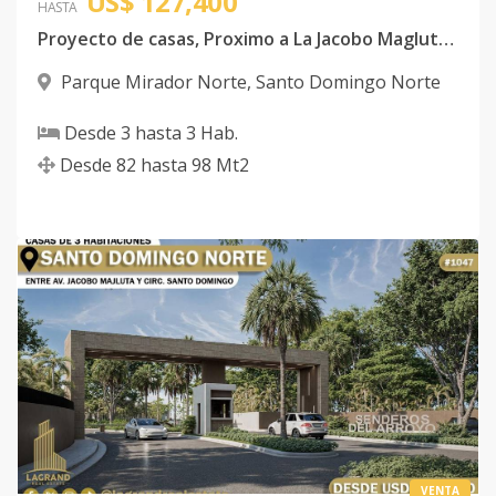
US$ 127,400
HASTA
Proyecto de casas, Proximo a La Jacobo Magluta y
Parque Mirador Norte
,
Santo Domingo Norte
Desde
3
hasta
3
Hab.
Desde
82
hasta
98
Mt2
VENTA