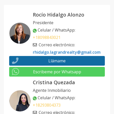
Código
1061
-17
Rocío Hidalgo Alonzo
Solar 9 Tipo A
-
3
3
-
2
1
Presidente
Código
1061
-18
Celular / WhatsApp
:
+18098843021
Solar 9 Tipo B
-
3
3
-
2
1
Correo electrónico
:
Código
1061
-19
rhidalgo.lagrandrealty@gmail.com
Solar 10 Tipo
-
3
3
-
2
1
Llámame
A
Escribeme por Whatsapp
Código
1061
-20
Cristina Quezada
Solar 10 Tipo
-
3
3
-
2
1
Agente Inmobiliario
B
Celular / WhatsApp
:
Código
1061
-21
+18293804373
Correo electrónico
: