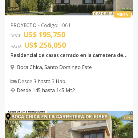
A
VENTA
Código
1061
-30
PROYECTO
-
Código
:
1061
Solar 15 Tipo
-
3
3
-
2
1
US$ 195,750
DESDE
B
US$ 256,050
HASTA
Código
1061
-31
Residencial de casas cerrado en la carretera de Jubey en Boca chica
Solar 16 Tipo
-
3
3
-
2
1
Boca Chica
,
Santo Domingo Este
A
Desde
3
hasta
3
Hab.
Código
1061
-32
Desde
145
hasta
145
Mt2
Solar 16 Tipo
-
3
3
-
2
1
B
Código
1061
-33
Solar 17 Tipo
-
3
3
-
2
1