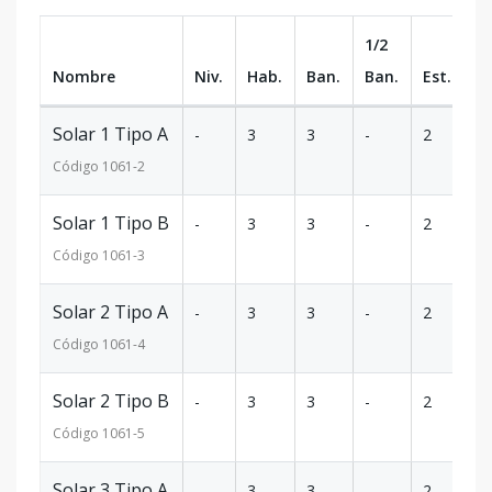
1/2
Nombre
Niv.
Hab.
Ban.
Ban.
Est.
m
Solar 1 Tipo A
-
3
3
-
2
1
Código
1061
-2
Solar 1 Tipo B
-
3
3
-
2
1
Código
1061
-3
Solar 2 Tipo A
-
3
3
-
2
1
Código
1061
-4
Solar 2 Tipo B
-
3
3
-
2
1
Código
1061
-5
Solar 3 Tipo A
-
3
3
-
2
1