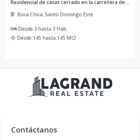
Residencial de casas cerrado en la carretera de Jubey en Boca chica
Código
1061
-46
Boca Chica
,
Santo Domingo Este
Solar 23 Tipo
-
3
3
-
2
1
Desde
3
hasta
3
Hab.
B
Desde
145
hasta
145
Mt2
Código
1061
-47
Solar 24 Tipo
-
3
3
-
2
1
A
Código
1061
-48
Solar 24 Tipo
-
3
3
-
2
1
B
Código
1061
-49
Solar 25 Tipo
-
3
3
-
2
1
Contáctanos
A