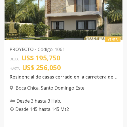
A
Código
1061
-34
Solar 17 Tipo
-
3
3
-
2
1
B
VENTA
Código
1061
-35
PROYECTO
-
Código
:
1061
US$ 195,750
Solar 18 Tipo
-
3
3
-
2
1
DESDE
US$ 256,050
A
HASTA
Código
1061
-36
Residencial de casas cerrado en la carretera de Jubey en Boca chica
Boca Chica
,
Santo Domingo Este
Solar 18 Tipo
-
3
3
-
2
1
B
Desde
3
hasta
3
Hab.
Código
1061
-37
Desde
145
hasta
145
Mt2
Solar 19 Tipo
-
3
3
-
2
1