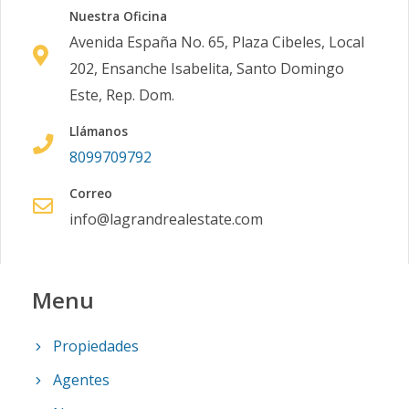
Código
1061
-50
Nuestra Oficina
Avenida España No. 65, Plaza Cibeles, Local
Solar 25 Tipo
-
3
3
-
2
1
202, Ensanche Isabelita, Santo Domingo
B
Este, Rep. Dom.
Código
1061
-51
Llámanos
8099709792
Solar 26 Tipo
-
3
3
-
2
1
A
Correo
Código
1061
-52
info@lagrandrealestate.com
Solar 26 Tipo
-
3
3
-
2
1
B
Menu
Código
1061
-53
Propiedades
Solar 27 Tipo
-
3
3
-
2
1
Agentes
A